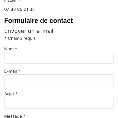
FRANCE
Téléphone:
07 83 85 21 35
Formulaire de contact
Envoyer un e-mail
*
Champ requis
Nom
*
E-mail
*
Sujet
*
Message
*