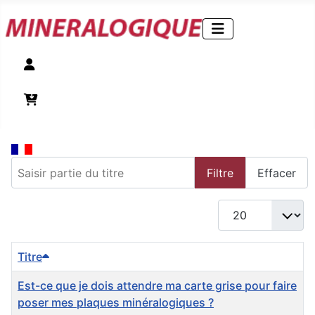
Compte
Panier
Saisir partie du titre
Filtre
Effacer
Afficher #
Titre
Est-ce que je dois attendre ma carte grise pour faire
poser mes plaques minéralogiques ?